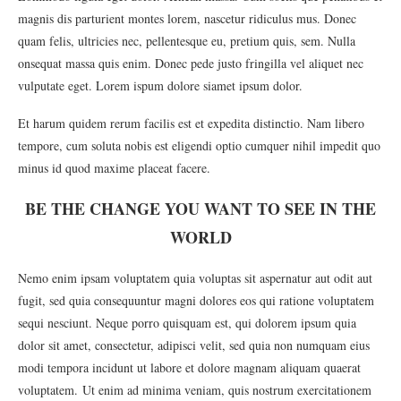
magnis dis parturient montes lorem, nascetur ridiculus mus. Donec
quam felis, ultricies nec, pellentesque eu, pretium quis, sem. Nulla
onsequat massa quis enim. Donec pede justo fringilla vel aliquet nec
vulputate eget. Lorem ispum dolore siamet ipsum dolor.
Et harum quidem rerum facilis est et expedita distinctio. Nam libero
tempore, cum soluta nobis est eligendi optio cumquer nihil impedit quo
minus id quod maxime placeat facere.
BE THE CHANGE YOU WANT TO SEE IN THE
WORLD
Nemo enim ipsam voluptatem quia voluptas sit aspernatur aut odit aut
fugit, sed quia consequuntur magni dolores eos qui ratione voluptatem
sequi nesciunt. Neque porro quisquam est, qui dolorem ipsum quia
dolor sit amet, consectetur, adipisci velit, sed quia non numquam eius
modi tempora incidunt ut labore et dolore magnam aliquam quaerat
voluptatem. Ut enim ad minima veniam, quis nostrum exercitationem