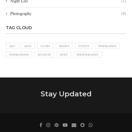
Night Life
(1)
Photography
(9)
TAG CLOUD
ART
ARTS
CLUBS
DESIGN
EVENTS
INSPIRATION
INSPIRATIONS
MUSEUM
NEWS
PHOTOGRAPHY
Stay Updated